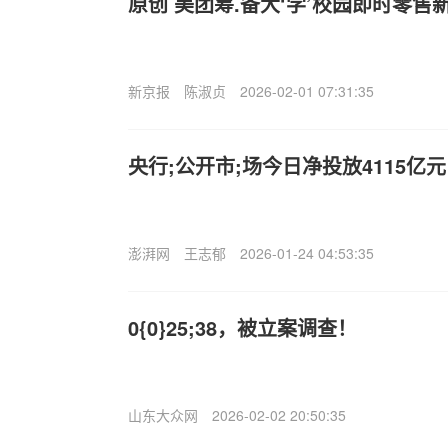
原创 美团筹.备大‘学’校园即时零售新
新京报
陈淑贞
2026-02-01 07:31:35
央行;公开市;场今日净投放4115亿元
澎湃网
王志郁
2026-01-24 04:53:35
0{0}25;38，被立案调查！
山东大众网
2026-02-02 20:50:35