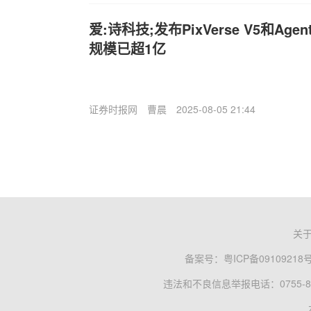
爱:诗科技;发布PixVerse V5和A
规模已超1亿
证券时报网
曹晨
2025-08-05 21:44
关
备案号：
粤ICP备09109218
违法和不良信息举报电话：0755-83