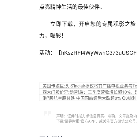
点亮精神生活的最佳伙伴。
立即下载，开启您的专属观影之旅
力，喝彩！
活动：【
hKszRFt4WyWwhC373uUSCF
美国传媒巨:头‘S’inclair提议将其广播电视业务与T
西大门股价异;动背!后：三季度营收增长超10%，
港?股航空股普跌 中国国航绩后大跌超8% Q3纯利同
声明：证券时报力求信息真实、准确，文章提及内
下载“证券时报”官方APP，或关注官方微信公众